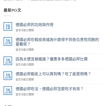
最新PO文
德國必邦的功效與作用
16
8 月
在
留言功能已關閉
〈德
國
德國必邦在蝦皮商城為什麼得不到各位男性同胞的
16
必
12 月
愛戴呢？
邦
在
留言功能已關閉
的
〈德
功
國
效
因為太便宜被瘋搶？優惠多多德國必邦比價
16
必
與
12 月
在
留言功能已關閉
邦
作
〈因
在
用〉
為
德國必邦蝦皮上可以買到嗎？吃了能管用嗎？
蝦
16
中
太
12 月
皮
在
留言功能已關閉
便
商
〈德
宜
城
國
德國必邦吃法，德國必邦怎麼吃才有效？
被
16
為
必
12 月
瘋
什
在
留言功能已關閉
邦
搶？
麼
〈德
蝦
優
得
國
皮
惠
不