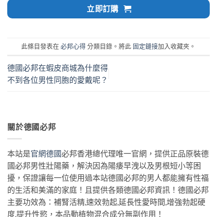
立即訂購
此條目發表在
必邦心得
分類目錄。將此
固定鏈接
加入收藏夾。
德國必邦在蝦皮商城為什麼得
不到各位男性同胞的愛戴呢？
關於德國必邦
本站是
官網德國
必邦香港總代理唯一官網，提供正品原裝德
國必邦男性壯陽藥，解決因為陽痿早洩以及男根短小等困
擾，保證讓每一位使用過本站德國必邦的男人都能擁有性福
的生活和美滿的家庭！且提供各類德國必邦資訊！德國必邦
主要功效為：補腎活精,速效勃起,延長性愛時間,增強勃起硬
度,提升性慾，本品動植物混合成分無副作用！