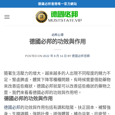
跳
德國必邦香港唯一官方網站
轉
至
內
容
必邦心得
德國必邦的功效與作用
POSTED ON
2022 年 8 月 16 日
BY
德國必邦官網
隨著生活壓力的增大，越來越多的人出現不同程度的精力不
足，腎虛脾虛，體質下降等種種問題，有時候需要借助藥物
來改善這些癥狀，德國必邦就是可以改善這些癥狀的藥物之
壹，我們來看看德國必邦的功效與作用吧。
德國必邦的功效與作用
德國必邦
的功效與作用包括有調和陰陽、扶正固本、補腎強
身、生精填髓、強筋壯骨、增強體質、補血益氣、抗疲勞、