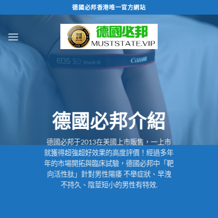
跳
德國必邦香港唯一官方網站
轉
至
內
容
德國必邦介紹
德國必邦于2013在美國上市販售，一上市
就獲得超強超好效果的高度評價！經過多年
年的市場開拓與臨床試驗，德國必邦中「靶
向活性肽」針對男性陽痿 不舉症狀、早洩
不持久、陰莖短小的男性有特效.