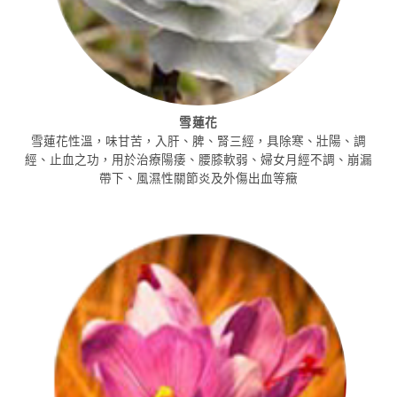
雪蓮花
雪蓮花性溫，味甘苦，入肝、脾、腎三經，具除寒、壯陽、調
經、止血之功，用於治療陽痿、腰膝軟弱、婦女月經不調、崩漏
帶下、風濕性關節炎及外傷出血等癥