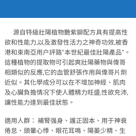
源自特級壯陽植物艷紫鉚配方具有提高性
欲和性能力,以及激發性活力之神奇功效,被香
港和束南亞用户評路“本世紀最佳壯陽產品”。
這種植物的提取物可引起爽壯陽藥物與偉哥
相類似的反應,它的血管舒張作用與偉哥片劑
近似。其化學成分可以在不增加神經、肌肉
及心臟負擔情况下使人體精力旺盛,性欲充沛,
讓性能力達到最佳狀態。
適用人群： 補腎强身、護正固本、用于神衰
倦怠、頭暈心悸、眼花耳鳴、陽萎少精、生